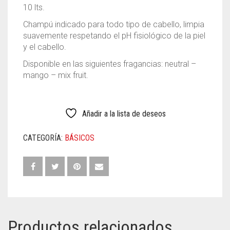
Todas las ubicaciones
Todos los anuncios
Ubicación
10 lts.
Ubicación única
Champú indicado para todo tipo de cabello, limpia
suavemente respetando el pH fisiológico de la piel
y el cabello.
Disponible en las siguientes fragancias: neutral –
mango – mix fruit.
Añadir a la lista de deseos
CATEGORÍA:
BÁSICOS
Productos relacionados