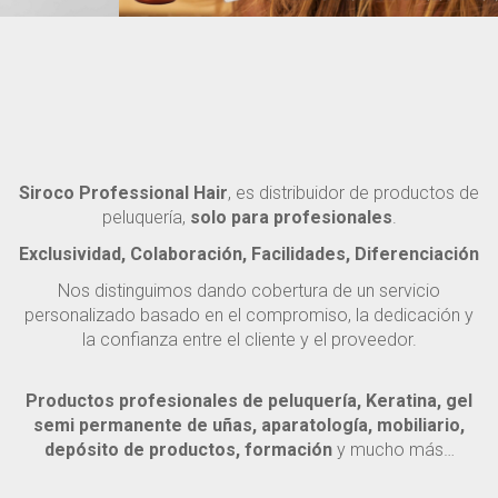
TRICOLOGÍA
BÁSICOS
Acceder
Añadir anuncio
Añadir un anuncio
Archivo de GD
Aviso legal
Blog
Carrito
NAILS
Categoría única
Colecciones
Contacto
Destacados
Detalles de GD
Embed List
Escritorio
Etiqueta única
Filler
Finalizar compra
Formación
Siroco Professional Hair
, es distribuidor de productos de
GD – Elemento de archivo
Gossyp
Home
Inicio
peluquería,
solo para profesionales
.
Lista de deseos
Localizador de salones
Mi cuenta
Exclusividad, Colaboración, Facilidades, Diferenciación
Nuestras marcas
Página de búsqueda
Página inicio de búsqueda
Palco
PalColor
Nos distinguimos dando cobertura de un servicio
Perfil del autor
Política de cookies
personalizado basado en el compromiso, la dedicación y
Política de privacidad
Productos
la confianza entre el cliente y el proveedor.
productos de peluquería para profesionales
Quien somos
Registro
Resultados de la búsqueda
ruta1
ruta2
Productos profesionales de peluquería, Keratina, gel
ruta3
ruta4
ruta5
ruta6
ruta7
ruta8
Rutas
semi permanente de uñas, aparatología, mobiliario,
Sample Page
Sign In
StyleGuide 2018
depósito de productos, formación
y mucho más…
StyleGuide 2020
StyleGuide 2022
Términos y condiciones
Tienda
Todas las categorías