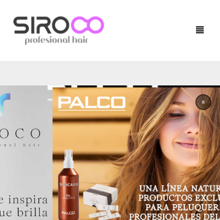
HOME
PRODUCTOS
NUESTRAS MARCAS
TÉCNICO
LOCALIZADOR DE SALONES
QUERATINA
BLOG
TRATAMIENTOS
CONTACTO
ACABADOS