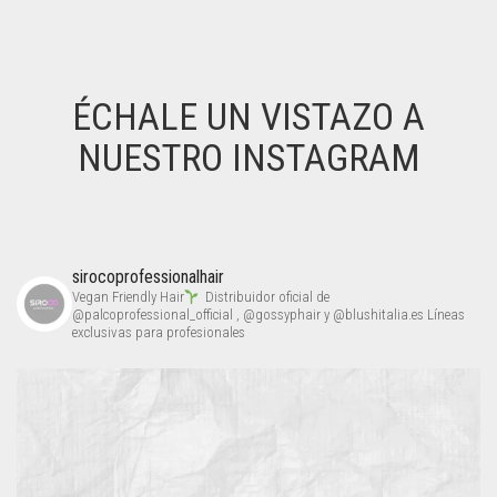
Todas las ubicaciones
Todos los anuncios
Ubicación
Ubicación única
ÉCHALE UN VISTAZO A
NUESTRO INSTAGRAM
sirocoprofessionalhair
Vegan Friendly Hair
Distribuidor oficial de
@palcoprofessional_official , @gossyphair y @blushitalia.es Líneas
exclusivas para profesionales